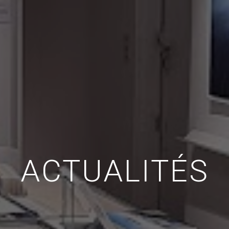
ACTUALITÉS