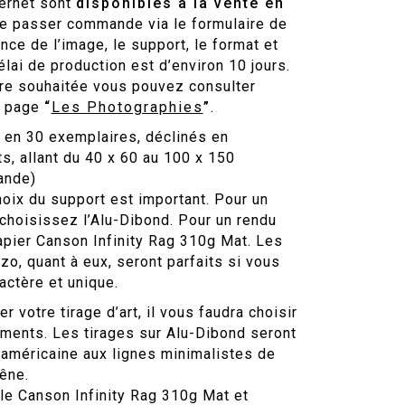
ternet sont
disponibles à la vente en
 de passer commande via le formulaire de
nce de l’image, le support, le format et
lai de production est d’environ 10 jours.
vre souhaitée vous pouvez consulter
a page
“
Les Photographies
”
.
 en 30 exemplaires, déclinés en
s, allant du 40 x 60 au 100 x 150
ande)
hoix du support est important. Pour un
hoisissez l’Alu-Dibond. Pour un rendu
papier Canson Infinity Rag 310g Mat. Les
o, quant à eux, seront parfaits si vous
ctère et unique.
 votre tirage d’art, il vous faudra choisir
ments. Les tirages sur Alu-Dibond seront
 américaine aux lignes minimalistes de
êne.
le Canson Infinity Rag 310g Mat et