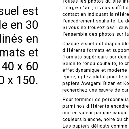
Toutes les photos du site in
suel est
tirage d’art
, il vous suffit
contact en indiquant la référe
l’encadrement souhaité. Le dé
le en 30
Si vous ne trouvez pas l’œu
l’ensemble des photos sur l
linés en
Chaque visuel est disponible
rmats et
différents formats et support
(formats supérieurs sur dem
 40 x 60
Selon le rendu souhaité, le c
effet dynamique et moderne c
0 x 150.
épuré, optez plutôt pour le 
papiers Awagami Bizan et Koz
recherchez une œuvre de cara
Pour terminer de personnaliser
parmi nos différents encadre
mis en valeur par une caisse
couleurs blanche, noire ou ch
Les papiers délicats comme 