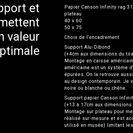
upport et
Papier Canson Infinity rag 31
plateau
mettent
40 x 60
50 x 75
n valeur
Choix de l’encadrement
ptimale
Support Alu-Dibond
(+4cm aux dimensions du tir
Montage en caisse américaine
américaine est un système d
épurées. On la retrouve aussi
au design contemporain. Je v
noire ou blanche ou chêne.
Support papier Canson Infini
(+13 à 17cm aux dimensions 
Montage sur plateau pour met
réalisé sur-mesure et est ac
utilisé en musée) limitant le