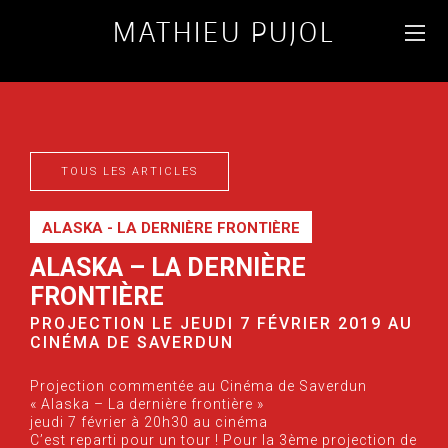
MATHIEU PUJOL
PHOTOGRAPHE
D'ANIMAUX & PAYSAGES
DU MONDE
TOUS LES ARTICLES
FR
ENG
ALASKA - LA DERNIÈRE FRONTIÈRE
ALASKA – LA DERNIÈRE
FRONTIÈRE
PROJECTION LE JEUDI 7 FÉVRIER 2019 AU
CINÉMA DE SAVERDUN
Projection commentée au Cinéma de Saverdun
« Alaska – La dernière frontière »
jeudi 7 février à 20h30 au cinéma
C’est reparti pour un tour ! Pour la 3ème projection de