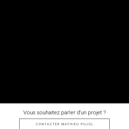
Livres
Ma nuit avec Otto
Mathieu Pujol • Photographe d’Animaux et Paysages du Monde
Mathieu Pujol • Photographe d’Animaux et Paysages du Monde
Mentions Légales & Crédits
Photographies d’art
Présentation
Professionnels
Projections Commentées
Tirages d’art
VOYAGES PHOTO
Wild Sand
Wild Sand les coulisses
Derniers articles
« À LA RECHERCHE DE L’OURS »
MEILLEURS VŒUX 2026
« SPIP » le bébé écureuil du confinement
L’OURAGAN OTTO
LES 111 DES ARTS
Vous souhaitez parler d'un projet ?
CONTACTER MATHIEU PUJOL