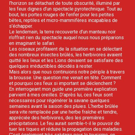
l’horizon se détachait de toute obscurité, illuminé par
les feux dignes d’un spectacle pyrotechnique. Tout au
bout, les portes rouges de l’enfer pour les petites
bêtes, reptiles et micro-mammifères incapables de
s’échapper.
Le lendemain, la terre recouverte d’un manteau noir
n’offrait rien du spectacle auquel nous nous préparions
en imaginant le safari.
Les oiseaux profitaient de la situation en se délectant
des nombreux insectes brûlés, les herbivores avaient
quitté les lieux et les Lions devaient se satisfaire des
quelques irréductibles décidés à rester.
Mais alors que nous continuions notre périple à travers
la brousse. Une question me venait en tête. Comment
et pourquoi ces feux si important se déclenchent ?
En interrogeant mon guide une première explication
parvient à mes oreilles. D’après lui, ces feux sont
nécessaires pour régénérer la savane quelques
semaines avant la saison des pluies. L’herbe brûlée
sera vite remplacée par une herbe fraîche et tendre,
appréciée des herbivores, des les premières
précipitations. Le feu aurait semble-t-il le pouvoir de
tuer les tiques et réduire la propagation des maladies.
C’est également très salutaire pour le tourisme, en