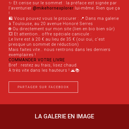
✨ Et cerise sur le sommet : la préface est signée par
l’aventurier
@mikehornexplorer
lui-même. Rien que ça
!
🛍️ Vous pouvez vous le procurer : 📍 Dans ma galerie
à Toulouse, au 20 avenue Honoré Serres
🌐 Ou directement sur mon site (lien en bio bien sûr)
💥 Et attention… offre spéciale canicule :
Le livre est à 20 € au lieu de 35 € (oui oui, c’est
presque un sommet de réduction)
Mais faites vite… nous rentrons dans les derniers
exemplaires !
COMMANDER VOTRE LIVRE
Bref : restez au frais, lisez chaud.
À très vite dans les hauteurs ! 🌋📚
PARTAGER SUR FACEBOOK
LA GALERIE EN IMAGE