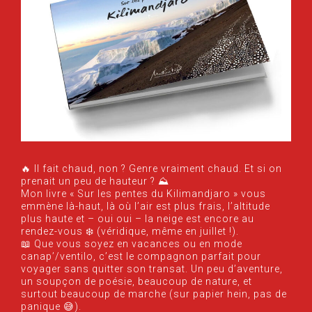
🔥 Il fait chaud, non ? Genre vraiment chaud. Et si on
prenait un peu de hauteur ? ⛰️
Mon livre « Sur les pentes du Kilimandjaro » vous
emmène là-haut, là où l’air est plus frais, l’altitude
plus haute et – oui oui – la neige est encore au
rendez-vous ❄️ (véridique, même en juillet !).
📖 Que vous soyez en vacances ou en mode
canap’/ventilo, c’est le compagnon parfait pour
voyager sans quitter son transat. Un peu d’aventure,
un soupçon de poésie, beaucoup de nature, et
surtout beaucoup de marche (sur papier hein, pas de
panique 😅).