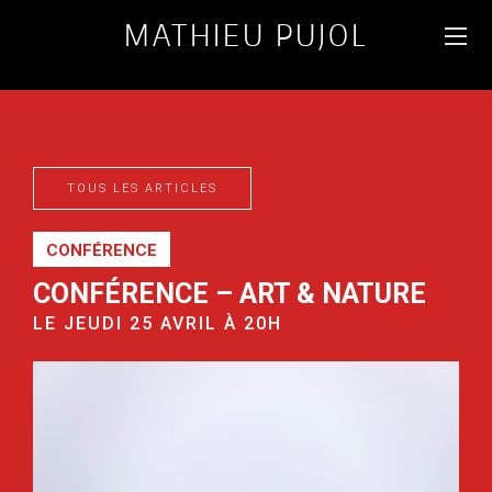
MATHIEU PUJOL
PHOTOGRAPHE
D'ANIMAUX & PAYSAGES
DU MONDE
TOUS LES ARTICLES
CONFÉRENCE
CONFÉRENCE – ART & NATURE
LE JEUDI 25 AVRIL À 20H